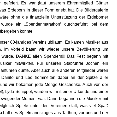
 gefeiert. Es war (laut unserem Ehrenmitglied Günter
as Erdeborn in dieser Form erlebt hat. Die Bildergalerie
wäre ohne die finanzielle Unterstützung der Erdeborner
 wurde ein „Spendenmarathon“ durchgeführt, bei dem
übergeben konnte.
nser 80-jähriges Vereinsjubiläum. Es kamen Musiker aus
n. Im Vorfeld baten wir wieder unsere Bevölkerung um
t wurde. DANKE allen Spendern!!! Das Fest begann mit
iker mitwirkten. Für unseren Stabführer Jochen ein
anführen durfte. Aber auch alle anderen Mitglieder waren
, Danilo und Leo trommelten dabei an der Spitze aller
le und wir bekamen jede Menge Geschenke. Auch von der
), Lyda Schippel, wurden wir mit einer Urkunde und einer
 bewegender Moment war. Dann begannen die Musiker mit
tgleich Spiele unter den Vereinen statt, was viel Spaß
nschaft des Spielmannszuges aus Tarthun, vor uns und der