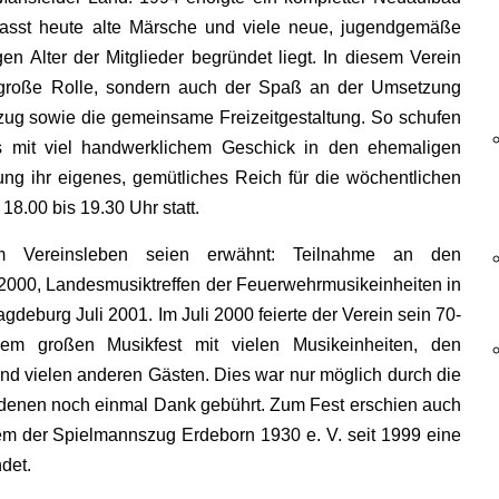
fasst heute alte Märsche und viele neue, jugendgemäße
en Alter der Mitglieder begründet liegt. In diesem Verein
e große Rolle, sondern auch der Spaß an der Umsetzung
ug sowie die gemeinsame Freizeitgestaltung. So schufen
ns mit viel handwerklichem Geschick in den ehemaligen
g ihr eigenes, gemütliches Reich für die wöchentlichen
8.00 bis 19.30 Uhr statt.
im Vereinsleben seien erwähnt: Teilnahme an den
000, Landesmusiktreffen der Feuerwehrmusikeinheiten in
eburg Juli 2001. Im Juli 2000 feierte der Verein sein 70-
nem großen Musikfest mit vielen Musikeinheiten, den
 vielen anderen Gästen. Dies war nur möglich durch die
 denen noch einmal Dank gebührt. Zum Fest erschien auch
dem der Spielmannszug Erdeborn 1930 e. V. seit 1999 eine
det.