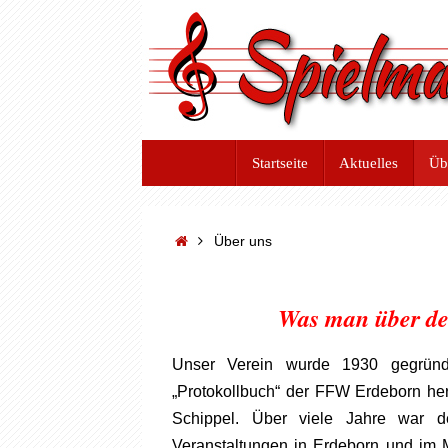
Zum
Inhalt
springen
Zum
Startseite
Aktuelles
Üb
Inhalt
springen
Start
Über uns
Was man über den
Unser Verein wurde 1930 gegrün
„Protokollbuch“ der FFW Erdeborn her
Schippel. Über viele Jahre war de
Veranstaltungen in Erdeborn und im M