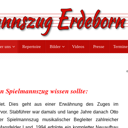
er uns
Repertoire
Bilder
Videos
Presse
Termine
 Spielmannszug wissen sollte:
det. Dies geht aus einer Erwähnung des Zuges im
vor. Stabführer war damals und lange Jahre danach Otto
r Spielmannszug musikalischer Begleiter zahlreicher
ansfelder Land. 1994 erfolgte ein kompletter Neuaufbau